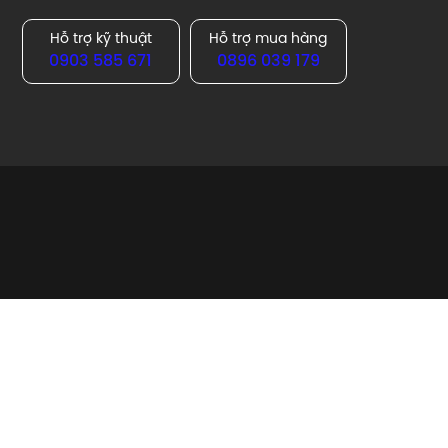
Hỗ trợ kỹ thuật
Hỗ trợ mua hàng
0903 585 671
0896 039 179