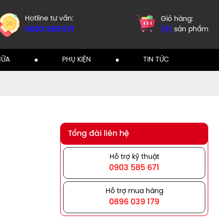
Hotline tư vấn:
Giỏ hàng:
0903 585 671
(
0
)
sản phẩm
HỮA
PHỤ KIỆN
TIN TỨC
Tổng đài liên hệ
Hỗ trợ kỹ thuật
0903 585 671
Hỗ trợ mua hàng
0896 039 179