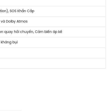
tion), SOS Khẩn Cấp
s, và Dolby Atmos
on quay hồi chuyển, Cảm biến áp kế
 kháng bụi