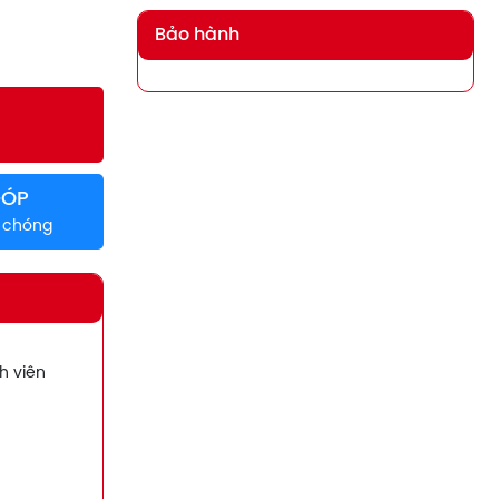
Bảo hành
GÓP
h chóng
h viên