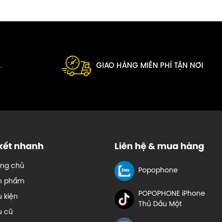
A
GIAO HÀNG MIỄN PHÍ TẬN NƠI
 kết nhanh
Liên hệ & mua hàng
ang chủ
Popophone
n phẩm
POPOPHONE iPhone
 kiện
Thủ Dầu Một
u cũ