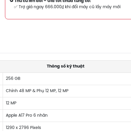
🔁 Thu cũ lên đời – Giá tốt chưa từng có:
✅ Trợ giá ngay 666.000₫ khi đổi máy cũ lấy máy mới
Thông số kỹ thuật
256 GB
Chính 48 MP & Phụ 12 MP, 12 MP
12 MP
Apple A17 Pro 6 nhân
1290 x 2796 Pixels