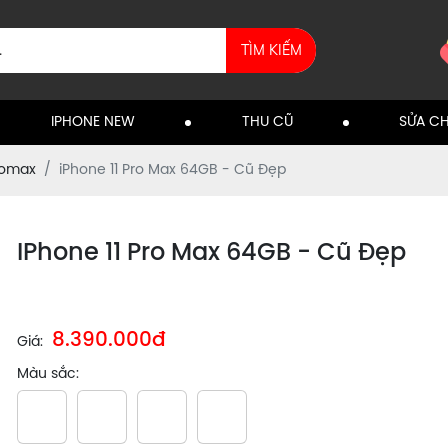
TÌM KIẾM
IPHONE NEW
THU CŨ
SỬA C
romax
iPhone 11 Pro Max 64GB - Cũ Đẹp
IPhone 11 Pro Max 64GB - Cũ Đẹp
8.390.000đ
Giá:
Màu sắc: