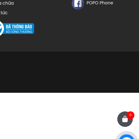
POPO Phone
a chữa
 tức
0