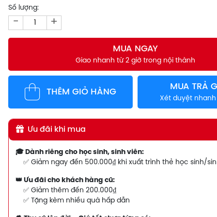
Số lượng:
-
+
MUA NGAY
Giao nhanh từ 2 giờ trong nội thành
MUA TRẢ 
THÊM GIỎ HÀNG
Xét duyệt nhan
Ưu đãi khi mua
🎓 Dành riêng cho học sinh, sinh viên:
✅ Giảm ngay đến 500.000₫ khi xuất trình thẻ học sinh/sin
👑 Ưu đãi cho khách hàng cũ:
✅ Giảm thêm đến 200.000₫
✅ Tặng kèm nhiều quà hấp dẫn