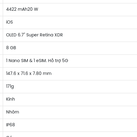
4422 mAh20 W
iOS
OLED 6.7" Super Retina XDR
8 GB
1 Nano SIM & 1 eSIM. Hỗ trợ 5G
147.6 x 71.6 x 7.80 mm
171g
Kính
Nhôm
IP68