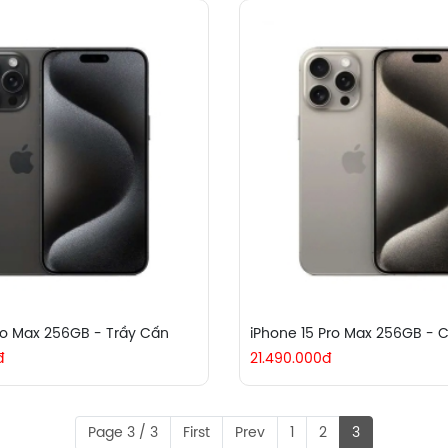
ro Max 256GB - Trầy Cấn
iPhone 15 Pro Max 256GB - 
đ
21.490.000đ
Page 3 / 3
First
Prev
1
2
3