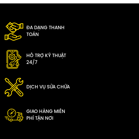
ĐA DẠNG THANH
TOÁN
HỖ TRỢ KỸ THUẬT
24/7
DỊCH VỤ SỬA CHỮA
GIAO HÀNG MIỄN
PHÍ TẬN NƠI