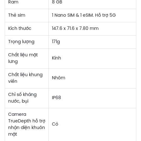
Ram
8 GB
Thẻ sim
1 Nano SIM & 1 eSIM. Hỗ trợ 5G
Kích thước
147.6 x 71.6 x 7.80 mm
Trọng lượng
171g
Chất liệu mặt
Kính
lưng
Chất liệu khung
Nhôm
viền
Chỉ số kháng
IP68
nước, bụi
Camera
TrueDepth hỗ trợ
Có
nhận diện khuôn
mặt