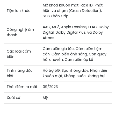
Mở khoá khuôn mặt Face ID, Phát
Tiện ích khác
hiện va chạm (Crash Detection),
SOS Khẩn Cấp
AAC, MP3, Apple Lossless, FLAC, Dolby
Công nghệ âm
Digital, Dolby Digital Plus, và Dolby
thanh
Atmos
Cảm biến gia tốc, Cảm biến tiệm
Các loại cảm
cận, Cảm biến ánh sáng, Con quay
biến
hồi chuyển, Cảm biến áp kế
Tính năng đặc
Hỗ trợ 5G, Sạc không dây, Nhận diện
biệt
khuôn mặt, Kháng nước, kháng bụi
Thời điểm ra mắt
09/2023
Xuất xứ
Mỹ