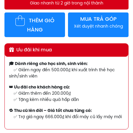
Giao nhanh từ 2 giờ trong nội thành
MUA TRẢ GÓP
THÊM GIỎ
Xét duyệt nhanh chóng
HÀNG
Ưu đãi khi mua
🎓 Dành riêng cho học sinh, sinh viên:
✅ Giảm ngay đến 500.000₫ khi xuất trình thẻ học
sinh/sinh viên
👑 Ưu đãi cho khách hàng cũ:
✅ Giảm thêm đến 200.000₫
✅ Tặng kèm nhiều quà hấp dẫn
🔁 Thu cũ lên đời – Giá tốt chưa từng có:
✅ Trợ giá ngay 666.000₫ khi đổi máy cũ lấy máy mới