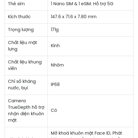
Thẻ sim
1 Nano SIM & 1 eSIM. Hỗ trợ 5G
Kích thước
147.6 x 71.6 x 7.80 mm
Trọng lượng
171g
Chất liệu mặt
Kính
lưng
Chất liệu khung
Nhôm
viền
Chỉ số kháng
IP68
nước, bụi
Camera
TrueDepth hỗ trợ
Có
nhận diện khuôn
mặt
Mở khoá khuôn mặt Face ID, Phát