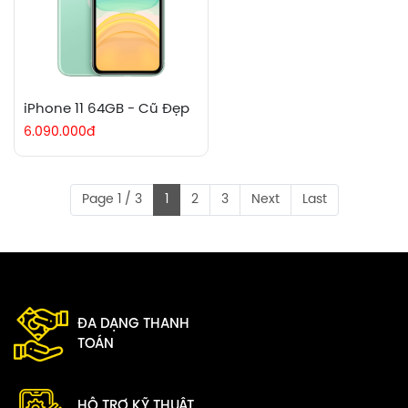
iPhone 11 64GB - Cũ Đẹp
6.090.000đ
Page 1 / 3
1
2
3
Next
Last
ĐA DẠNG THANH
TOÁN
HỖ TRỢ KỸ THUẬT