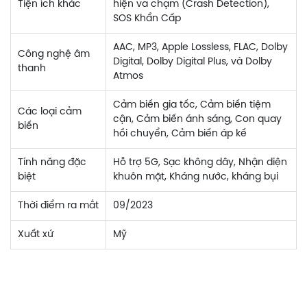
Tiện ích khác
hiện va chạm (Crash Detection),
SOS Khẩn Cấp
AAC, MP3, Apple Lossless, FLAC, Dolby
Công nghệ âm
Digital, Dolby Digital Plus, và Dolby
thanh
Atmos
Cảm biến gia tốc, Cảm biến tiệm
Các loại cảm
cận, Cảm biến ánh sáng, Con quay
biến
hồi chuyển, Cảm biến áp kế
Tính năng đặc
Hỗ trợ 5G, Sạc không dây, Nhận diện
biệt
khuôn mặt, Kháng nước, kháng bụi
Thời điểm ra mắt
09/2023
Xuất xứ
Mỹ